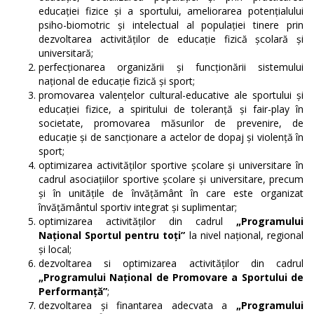
educaţiei fizice şi a sportului, ameliorarea potenţialului
psiho-biomotric şi intelectual al populaţiei tinere prin
dezvoltarea activităţilor de educaţie fizică şcolară şi
universitară;
perfecţionarea organizării şi funcţionării sistemului
naţional de educaţie fizică şi sport;
promovarea valenţelor cultural-educative ale sportului şi
educaţiei fizice, a spiritului de toleranţă şi fair-play în
societate, promovarea măsurilor de prevenire, de
educaţie şi de sancţionare a actelor de dopaj şi violenţă în
sport;
optimizarea activităţilor sportive şcolare şi universitare în
cadrul asociaţiilor sportive şcolare şi universitare, precum
şi în unităţile de învăţământ în care este organizat
învăţământul sportiv integrat şi suplimentar;
optimizarea activităţilor din cadrul
„Programului
Na
ţ
ional Sportul pentru to
ţ
i”
la nivel naţional, regional
şi local;
dezvoltarea si optimizarea activităţilor din cadrul
„Programului Na
ţ
ional de Promovare a Sportului de
Performan
ţă
”
;
dezvoltarea şi finantarea adecvata a
„Programul
ui