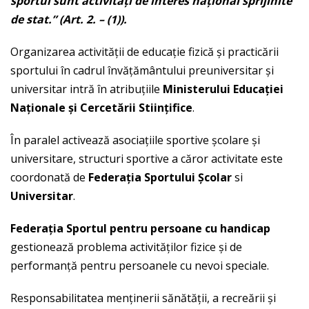
sportul sunt activit
ăţ
i de interes na
ţ
ional sprijinite
de stat.” (Art. 2. – (1)).
Organizarea activităţii de educaţie fizică şi practicării
sportului în cadrul învăţământului preuniversitar şi
universitar intră în atribuţiile
Ministerului Educa
ţ
iei
Naţionale şi
Cercet
ă
rii
Stiinţifice
.
În paralel activează asociaţiile sportive şcolare şi
universitare, structuri sportive a căror activitate este
coordonată de
Federa
ţ
ia Sportului
Ş
c
olar
si
Universitar
.
Federa
ţ
ia Sportul pentru persoane cu handicap
gestionează problema activităţilor fizice şi de
performanţă pentru persoanele cu nevoi speciale.
Responsabilitatea menţinerii sănătăţii, a recreării şi