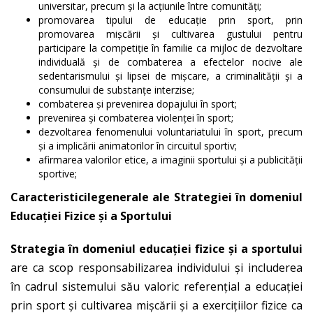
universitar, precum şi la acţiunile între comunităţi;
promovarea tipului de educaţie prin sport, prin
promovarea mişcării şi cultivarea gustului pentru
participare la competiţie în familie ca mijloc de dezvoltare
individuală şi de combaterea a efectelor nocive ale
sedentarismului şi lipsei de mişcare, a criminalităţii şi a
consumului de substanţe interzise;
combaterea şi prevenirea dopajului în sport;
prevenirea şi combaterea violenţei în sport;
dezvoltarea fenomenului voluntariatului în sport, precum
şi a implicării animatorilor în circuitul sportiv;
afirmarea valorilor etice, a imaginii sportului şi a publicităţii
sportive;
Caracteristicilegenerale ale Strategiei în domeniul
Educaţiei Fizice şi a Sportului
Strategi
a î
n domeniul educa
ţ
iei fizice
ş
i a sportului
are ca scop responsabilizarea individului şi includerea
în cadrul sistemului său valoric referenţial a educaţiei
prin sport şi cultivarea mişcării şi a exerciţiilor fizice ca