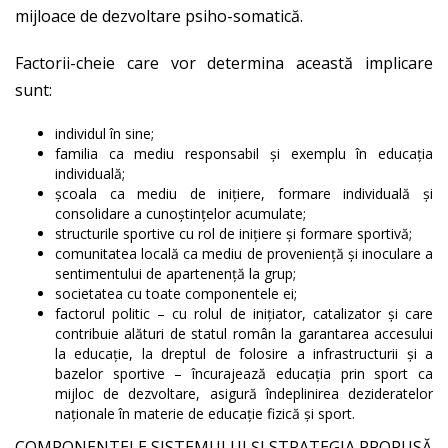
mijloace de dezvoltare psiho-somatică.
Factorii-cheie care vor determina această implicare
sunt:
individul în sine;
familia ca mediu responsabil şi exemplu în educaţia
individuală;
şcoala ca mediu de iniţiere, formare individuală şi
consolidare a cunoştinţelor acumulate;
structurile sportive cu rol de iniţiere şi formare sportivă;
comunitatea locală ca mediu de provenienţă şi inoculare a
sentimentului de apartenenţă la grup;
societatea cu toate componentele ei;
factorul politic – cu rolul de iniţiator, catalizator şi care
contribuie alături de statul român la garantarea accesului
la educaţie, la dreptul de folosire a infrastructurii şi a
bazelor sportive – încurajează educaţia prin sport ca
mijloc de dezvoltare, asigură îndeplinirea dezideratelor
naţionale în materie de educaţie fizică şi sport.
COMPONENTELE SISTEMULUI ŞI STRATEGIA PROPUSĂ