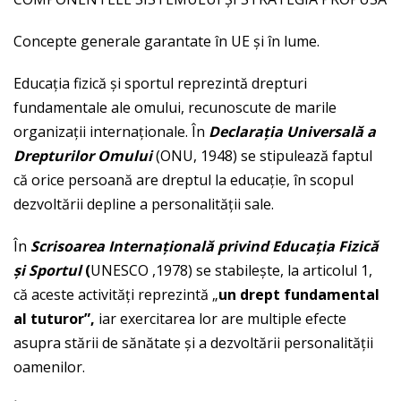
Concepte generale garantate în UE şi în lume.
Educaţia fizică şi sportul reprezintă drepturi
fundamentale ale omului, recunoscute de marile
organizaţii internaţionale. În
Declara
ţ
ia Universal
ă
a
Drepturilor Omului
(ONU, 1948) se stipulează faptul
că orice persoană are dreptul la educaţie, în scopul
dezvoltării depline a personalităţii sale.
În
Scrisoarea Interna
ţ
ional
ă
privind Educa
ţ
ia Fizic
ă
ş
i Sportul
(
UNESCO ,1978) se stabileşte, la articolul 1,
că aceste activităţi reprezintă „
un drept fundamental
al tuturor”,
iar exercitarea lor are multiple efecte
asupra stării de sănătate şi a dezvoltării personalităţii
oamenilor.