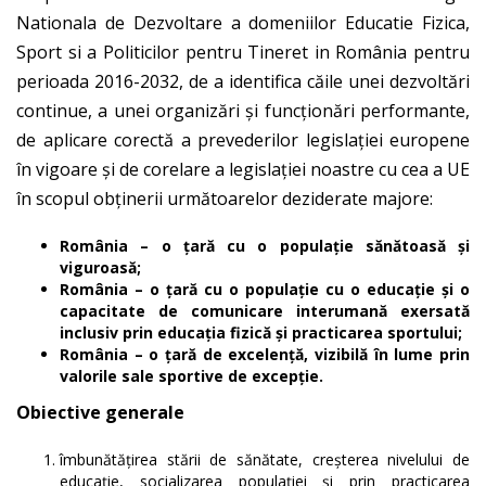
Nationala de Dezvoltare a domeniilor Educatie Fizica,
Sport si a Politicilor pentru Tineret in România pentru
perioada 2016-2032, de a identifica căile unei dezvoltări
continue, a unei organizări şi funcţionări performante,
de aplicare corectă a prevederilor legislaţiei europene
în vigoare şi de corelare a legislaţiei noastre cu cea a UE
în scopul obţinerii următoarelor deziderate majore:
Rom
â
nia – o
ţ
ar
ă
cu o popula
ţ
ie s
ă
n
ă
toas
ă
ş
i
viguroas
ă
;
România – o
ţ
ar
ă
cu o popula
ţ
ie cu o educa
ţ
ie
ş
i o
capacitate de comunicare interuman
ă
exersat
ă
inclusiv prin
educaţia fizică şi
practicarea sportului;
România – o
ţ
ar
ă
de excelen
ţă
, vizibil
ă
î
n lume prin
valorile sale sportive de excep
ţie.
Obiective generale
îmbunătăţirea stării de sănătate, creşterea nivelului de
educaţie, socializarea populaţiei şi prin practicarea