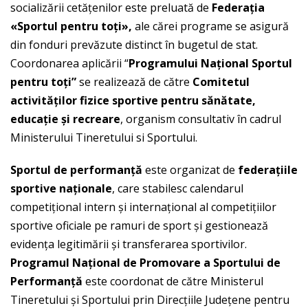
socializării cetăţenilor este preluată de
Federa
ţ
ia
«Sportul pentru to
ţ
i»,
ale cărei programe se asigură
din fonduri prevăzute distinct în bugetul de stat.
Coordonarea aplicării “
Programului Na
ţ
ional Sportul
pentru to
ţ
i”
se realizează de către
Comitetul
activit
ăţ
ilor fizice sportive pentru s
ă
n
ă
tate,
educa
ţ
ie
ş
i recreare
, organism consultativ în cadrul
Ministerului Tineretului si Sportului.
Sportul de performan
ţă
este organizat de
federa
ţ
iile
sportive na
ţ
ionale
, care stabilesc calendarul
competiţional intern şi internaţional al competiţiilor
sportive oficiale pe ramuri de sport şi gestionează
evidenţa legitimării şi transferarea sportivilor.
Programul Na
ţ
ional de Promovare a Sportului de
Performan
ţă
este coordonat de către Ministerul
Tineretului şi Sportului prin Direcţiile Judeţene pentru