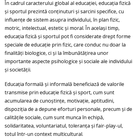
În cadrul caracterului global al educaţiei, educaţia fizică
şi sportul prezintă conţinuturi şi sarcini specifice, cu
influenţe de sistem asupra individului, în plan fizic,
motric, intelectual, estetic şi moral. În acelaşi timp,
educaţia fizică şi sportul pot fi considerate drept forme
speciale de educaţie prin fizic, care conduc nu doar la
finalităţi biologice, ci şi la îmbunătăţirea unor
importante aspecte psihologice şi sociale ale individului
şi societăţii.
Educaţia formală şi informală beneficiază de valorile
transmise prin educaţie fizică şi sport, cum sunt
acumularea de cunoştinţe, motivaţie, aptitudini,
dispoziţia de a depune eforturi personale, precum şi de
calităţile sociale, cum sunt munca în echipă,
solidaritatea, voluntariatul, toleranţa şi fair-play-ul,
totul într-un context multicultural.