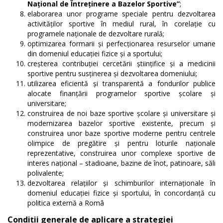
Na
ţ
ional de
Î
ntre
ţ
inere a Bazelor Sportive”
;
elaborarea unor programe speciale pentru dezvoltarea
activităţilor sportive în mediul rural, în corelaţie cu
programele naţionale de dezvoltare rurală;
optimizarea formarii şi perfecţionarea resurselor umane
din domeniul educaţiei fizice şi a sportului;
creşterea contribuţiei cercetării ştiinţifice şi a medicinii
sportive pentru susţinerea şi dezvoltarea domeniului;
utilizarea eficientă şi transparentă a fondurilor publice
alocate finanţării programelor sportive şcolare şi
universitare;
construirea de noi baze sportive şcolare şi universitare şi
modernizarea bazelor sportive existente, precum şi
construirea unor baze sportive moderne pentru centrele
olimpice de pregătire şi pentru loturile naţionale
reprezentative, construirea unor complexe sportive de
interes naţional – stadioane, bazine de înot, patinoare, săli
polivalente;
dezvoltarea relaţiilor şi schimburilor internaţionale în
domeniul educaţiei fizice şi sportului, în concordanţă cu
politica externă a Româ
Condiţii generale de aplicare a strategiei