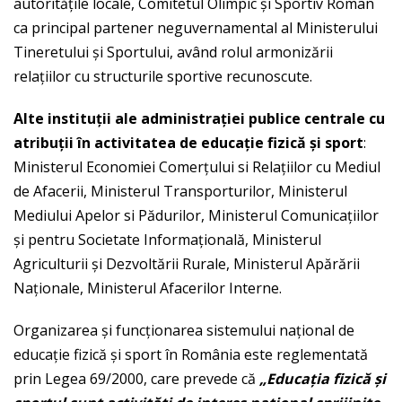
autorităţile locale, Comitetul Olimpic şi Sportiv Roman
ca principal partener neguvernamental al Ministerului
Tineretului şi Sportului, având rolul armonizării
relaţiilor cu structurile sportive recunoscute.
Alte institu
ţ
ii ale administra
ţ
iei publice centrale cu
atribu
ţ
ii
î
n activitatea de educa
ţ
ie fizic
ă
ş
i sport
:
Ministerul Economiei Comerţului si Relaţiilor cu Mediul
de Afacerii, Ministerul Transporturilor, Ministerul
Mediului Apelor si Pădurilor, Ministerul Comunicaţiilor
şi pentru Societate Informaţională, Ministerul
Agriculturii şi Dezvoltării Rurale, Ministerul Apărării
Naţionale, Ministerul Afacerilor Interne.
Organizarea şi funcţionarea sistemului naţional de
educaţie fizică şi sport în România este reglementată
prin Legea 69/2000, care prevede că
„Educa
ţ
ia fizic
ă
ş
i