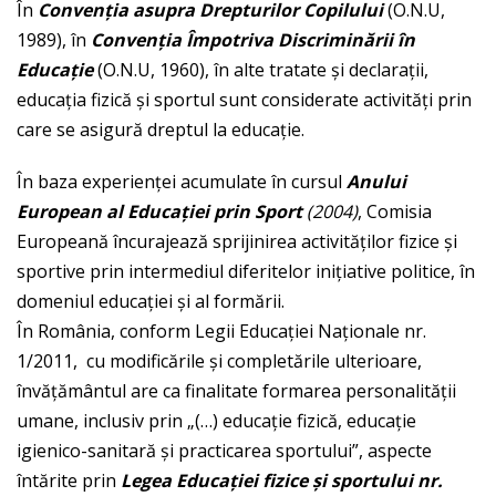
În
Conven
ţ
ia asupra Drepturilor Copilului
(O.N.U,
1989), în
Conven
ţ
ia
Î
mpotriva Discrimin
ă
rii
î
n
Educa
ţ
ie
(O.N.U, 1960), în alte tratate şi declaraţii,
educaţia fizică şi sportul sunt considerate activităţi prin
care se asigură dreptul la educaţie.
În baza experienţei acumulate în cursul
Anului
European al Educa
ţ
iei prin Sport
(2004)
, Comisia
Europeană încurajează sprijinirea activităţilor fizice şi
sportive prin intermediul diferitelor iniţiative politice, în
domeniul educaţiei şi al formării.
În România, conform Legii Educației Naționale nr.
1/2011, cu modificările și completările ulterioare,
învăţământul are ca finalitate formarea personalităţii
umane, inclusiv prin „(…) educaţie fizică, educaţie
igienico-sanitară şi practicarea sportului”, aspecte
întărite prin
Legea Educa
ţ
iei fizice
ş
i sportului nr.