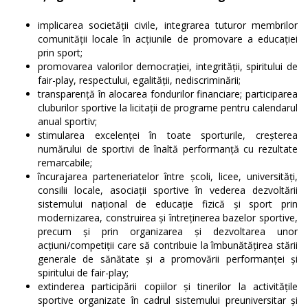
implicarea societăţii civile, integrarea tuturor membrilor
comunităţii locale în acţiunile de promovare a educaţiei
prin sport;
promovarea valorilor democraţiei, integrităţii, spiritului de
fair-play, respectului, egalităţii, nediscriminării;
transparenţă în alocarea fondurilor financiare; participarea
cluburilor sportive la licitaţii de programe pentru calendarul
anual sportiv;
stimularea excelenţei în toate sporturile, creşterea
numărului de sportivi de înaltă performanţă cu rezultate
remarcabile;
încurajarea parteneriatelor între şcoli, licee, universităţi,
consilii locale, asociaţii sportive în vederea dezvoltării
sistemului naţional de educaţie fizică şi sport prin
modernizarea, construirea şi întreţinerea bazelor sportive,
precum şi prin organizarea şi dezvoltarea unor
acţiuni/competiţii care să contribuie la îmbunătăţirea stării
generale de sănătate şi a promovării performanţei şi
spiritului de fair-play;
extinderea participării copiilor şi tinerilor la activităţile
sportive organizate în cadrul sistemului preuniversitar şi