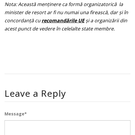
Nota:
Aceast
ă
menţinere ca formă organizatorică
la
minister de resort ar fi nu numai una fireasc
ă,
dar
ş
i
î
n
concordan
ţă
cu
recomand
ă
rile UE
ş
i a organiz
ă
rii din
acest punct de vedere
î
n celelalte state membre.
rolex
replica watches usa
Leave a Reply
Message*