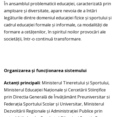
În ansamblul problematicii educaţiei, caracterizată prin
amploare şi diversitate, apare nevoia de a întări
legăturile dintre domeniul educaţiei fizice şi sportului şi
cadrul educaţiei formale şi informale, ca modalităţi de
formare a cetăţenilor, în spiritul noilor provocări ale
societăţii, într-o continuă transformare.
replica watch
review sites
Organizarea şi funcţionarea sistemului
Actan
ţ
i principali
: Ministerul Tineretului şi Sportului,
Ministerul Educaţiei Naţionale şi Cercetării Stiinţifice
prin Directia Generală de Învăţământ Preuniversitar si
Federaţia Sportului Scolar şi Universitar, Ministerul
Dezvoltării Regionale şi Administraţiei Publice prin