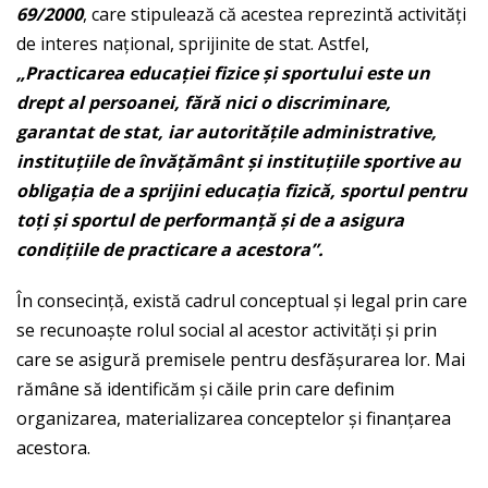
69/2000
, care stipulează că acestea reprezintă activităţi
de interes naţional, sprijinite de stat. Astfel,
„Practicarea educa
ţ
iei fizice
ş
i sportului este un
drept al persoanei, f
ă
r
ă
nici o discriminare,
garantat de stat, iar autorit
ăţ
ile administrative,
institu
ţ
iile de
î
nv
ăţă
m
â
nt
ş
i institu
ţ
iile sportive au
obliga
ţ
ia de a sprijini educa
ţ
ia fizic
ă
, sportul pentru
to
ţ
i
ş
i sportul de performan
ţă
ş
i de a asigura
condi
ţ
iile de practicare a acestora”.
În consecinţă, există cadrul conceptual şi legal prin care
se recunoaşte rolul social al acestor activităţi şi prin
care se asigură premisele pentru desfăşurarea lor. Mai
rămâne să identificăm şi căile prin care definim
organizarea, materializarea conceptelor şi finanţarea
acestora.