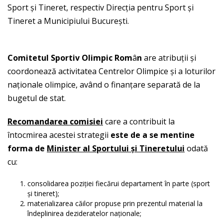
Sport şi Tineret, respectiv Direcţia pentru Sport şi
Tineret a Municipiului Bucureşti.
cheap fake rolex for
sale
Comitetul Sportiv Olimpic Rom
â
n
are atribuţii şi
coordonează activitatea Centrelor Olimpice şi a loturilor
naţionale olimpice, având o finanţare separată de la
bugetul de stat.
Recomandarea comisiei
care a contribuit la
întocmirea acestei strategii
este de a se
mentine
forma de
Minister al Sportului
ş
i Tineretului
odată
cu:
consolidarea poziţiei fiecărui departament în parte (sport
şi tineret);
materializarea căilor propuse prin prezentul material la
îndeplinirea dezideratelor naţionale;