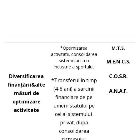
*Optimizarea
M.T.S.
activitatii, consolidarea
sistemului ca o
M.E.N.C.S.
industrie a sportului;
Diversificarea
C.O.S.R.
*Transferul in timp
finanţării&alte
(4-8 ani) a sarcinii
A.N.A.F.
măsuri de
financiare de pe
optimizare
umerii statului pe
activitate
cei ai sistemului
privat, dupa
consolidarea
sistemului;