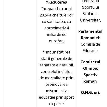
Federatia
*Reducerea
Sportului
începand cu anul
Scolar si
2024 a cheltuielilor
Universitar,
cu sanatatea, cu
aproximativ 4
Parlamentul
miliarde de
Romaniei
:
euro/an;
Comisia de
Educatie;
*Imbunatatirea
starii generale de
Comitetul
sanatate a natiunii,
Olimpic
controlul indicilor
Sportiv
de mortalitate prin
Roman
;
promovarea
miscarii si a
O.N.G. uri
;
educatiei prin sport
ca parte