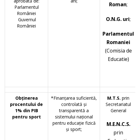
aprobată de:
ani;
Roman
;
Parlamentul
României
O.N.G. uri
;
Guvernul
României
Parlamentul
Romaniei
(Comisia de
Educatie)
Obţinerea
*Finanţarea suficientă,
M.T.S.
prin
procentului de
controlată şi
Secretariatul
1% din PIB
transparentă a
General
pentru sport
sistemului naţional
pentru educaţie fizică
M.E.N.C.S.
şi sport;
prin