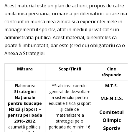
Acest material este un plan de actiuni, propus de catre
umila mea persoana, urmare a problematicii cu care ma
confrunt in munca mea zilnica si a experientei mele in
managementul sportiv, atat in mediul privat cat si in
administratia publica. Acest material, bineinteles ca
poate fi imbunatatit, dar este (cred eu) obligatoriu ca o
Anexa a Strategiei.
Măsura
Scop/Ţintă
Cine
răspunde
Elaborarea
*Stabilirea cadrului
M.T.S.
Strategiei
general de dezvoltare
Naţionale
a sistemului pentru
M.E.N.C.S.
pentru Educaţie
educaţie fizică şi sport
Fizică şi Sport –
şi căile de
Comitetul
pentru perioada
materializare a
Olimpic
2016-2032
,
strategiei pe o
asumată politic şi
perioada de minim 16
Sportiv