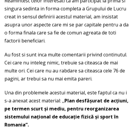
Reamintesc celor interesati ca am participat la prima si
singura sedinta in forma completa a Grupului de Lucru
creat in sensul definirii acestul material, am insistat
asupra unor aspecte care mi se par capitale pentru a da
o forma finala care sa fie de comun agreata de toti
factorii beneficiari.
Au fost si sunt inca multe comentarii privind continutul.
Cei care nu inteleg nimic, trebuie sa citeasca de mai
multe ori. Cei care nu au rabdare sa citeasca cele 76 de
pagini, ar trebui sa nu mai emita pareri.
Una din problemele acestui material, este faptul ca nu i
s-a anexat acest material: ,,
Plan desf
ășurat de ac
ţiuni,
pe termen scurt și mediu, pentru reorganizarea
sistemului naţional de educaţie fizic
ă și sport în
Romania”.