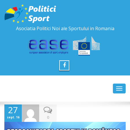
Asociatia Politici Noi ale Sportului in Romania
Toggl
navig
27
0
sept. 16