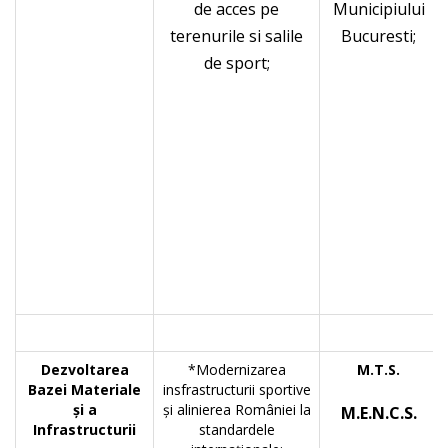
de acces pe
Municipiului
terenurile si salile
Bucuresti;
de sport;
Dezvoltarea
*Modernizarea
M.T.S.
Bazei Materiale
insfrastructurii sportive
şi a
şi alinierea României la
M.E.N.C.S.
Infrastructurii
standardele