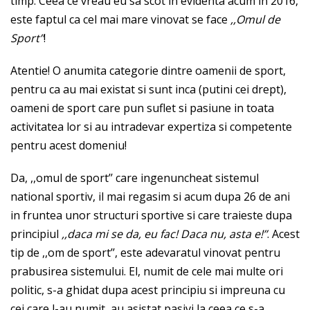
timp. Ceea ce vreau eu sa scot in evidenta acum in 2016,
este faptul ca cel mai mare vinovat se face
,,Omul de
Sport’’
!
Atentie! O anumita categorie dintre oamenii de sport,
pentru ca au mai existat si sunt inca (putini cei drept),
oameni de sport care pun suflet si pasiune in toata
activitatea lor si au intradevar expertiza si competente
pentru acest domeniu!
Da, ,,omul de sport’’ care ingenuncheat sistemul
national sportiv, il mai regasim si acum dupa 26 de ani
in fruntea unor structuri sportive si care traieste dupa
principiul
,,daca mi se da, eu fac! Daca nu, asta e!’’
. Acest
tip de ,,om de sport’’, este adevaratul vinovat pentru
prabusirea sistemului. El, numit de cele mai multe ori
politic, s-a ghidat dupa acest principiu si impreuna cu
cei care l-au numit, au asistat pasivi la ceea ce s-a