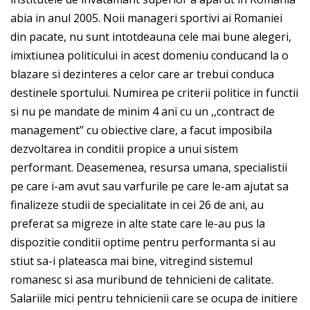
abia in anul 2005. Noii manageri sportivi ai Romaniei
din pacate, nu sunt intotdeauna cele mai bune alegeri,
imixtiunea politicului in acest domeniu conducand la o
blazare si dezinteres a celor care ar trebui conduca
destinele sportului. Numirea pe criterii politice in functii
si nu pe mandate de minim 4 ani cu un ,,contract de
management’’ cu obiective clare, a facut imposibila
dezvoltarea in conditii propice a unui sistem
performant. Deasemenea, resursa umana, specialistii
pe care i-am avut sau varfurile pe care le-am ajutat sa
finalizeze studii de specialitate in cei 26 de ani, au
preferat sa migreze in alte state care le-au pus la
dispozitie conditii optime pentru performanta si au
stiut sa-i plateasca mai bine, vitregind sistemul
romanesc si asa muribund de tehnicieni de calitate.
Salariile mici pentru tehnicienii care se ocupa de initiere