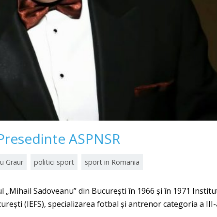
 Presedinte ASPNSR
u Graur
politici sport
sport in Romania
l „Mihail Sadoveanu” din București în 1966 și în 1971 Institu
urești (IEFS), specializarea fotbal și antrenor categoria a III-