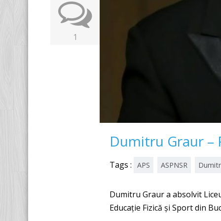
1
Dumitru Graur –
Tags :
APS
ASPNSR
Dumitr
Dumitru Graur a absolvit Liceu
Educație Fizică și Sport din Buc