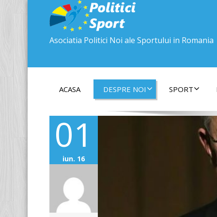
Asociatia Politici Noi ale Sportului in Romania
ACASA
DESPRE NOI
SPORT
01
iun. 16