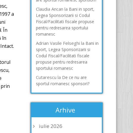
esc,
Claudia Ancan
la
Bani in sport,
-1997 a
Legea Sponsorizarii si Codul
uni
Fiscal/Facilitati fiscale propuse
pentru redresarea sportului
ă
. În
romanesc
 în
Adrian Vasile Felseghi
la
Bani in
Intact.
sport, Legea Sponsorizarii si
Codul Fiscal/Facilitati fiscale
atorul
propuse pentru redresarea
sportului romanesc
escu,
Cutarescu
la
De ce nu are
e
sportul romanesc sponsori?
 prin
Arhive
iulie 2026