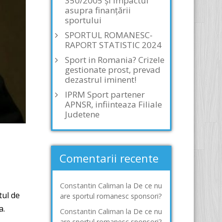
350/2005 și impactul
asupra finanțării
sportului
SPORTUL ROMANESC-
RAPORT STATISTIC 2024
Sport in Romania? Crizele
gestionate prost, prevad
dezastrul iminent!
IPRM Sport partener
APNSR, infiinteaza Filiale
Judetene
Comentarii recente
Constantin Caliman
la
De ce nu
tul de
are sportul romanesc sponsori?
a.
Constantin Caliman
la
De ce nu
are sportul romanesc sponsori?