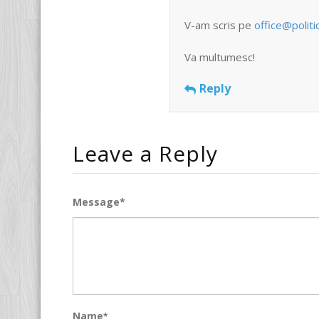
V-am scris pe
office@politi
Va multumesc!
Reply
Leave a Reply
Message*
Name
*