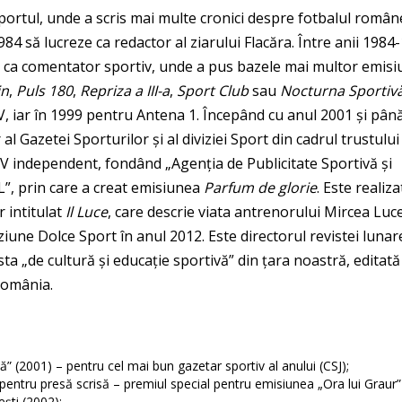
Sportul, unde a scris mai multe cronici despre fotbalul român
4 să lucreze ca redactor al ziarului Flacăra. Între anii 1984
și ca comentator sportiv, unde a pus bazele mai multor emisi
in
,
Puls 180
,
Repriza a III-a
,
Sport Club
sau
Nocturna Sportiv
, iar în 1999 pentru Antena 1. Începând cu anul 2001 și până
l Gazetei Sporturilor și al diviziei Sport din cadrul trustului 
TV independent, fondând „Agenția de Publicitate Sportivă și
”, prin care a creat emisiunea
Parfum de glorie
. Este realiz
 intitulat
Il Luce
, care descrie viata antrenorului Mircea Luc
iziune Dolce Sport în anul 2012. Este directorul revistei lunar
ta „de cultură și educație sportivă” din țara noastră, editată
România.
 (2001) – pentru cel mai bun gazetar sportiv al anului (CSJ);
 pentru presă scrisă – premiul special pentru emisiunea „Ora lui Graur”
ști (2002);