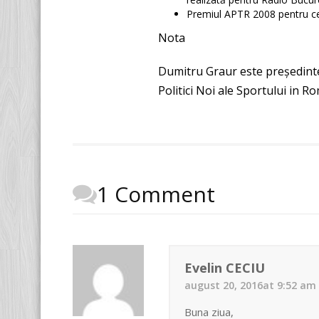
Premiul APTR 2008 pentru ce
Nota
Dumitru Graur este președinte 
Politici Noi ale Sportului in R
1 Comment
Evelin CECIU
august 20, 2016at 9:52 am
Buna ziua,