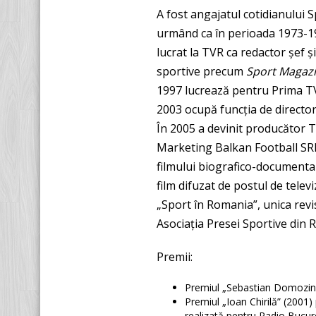
A fost angajatul cotidianului 
urmând ca în perioada 1973-198
lucrat la TVR ca redactor șef 
sportive precum
Sport Magaz
1997 lucrează pentru Prima TV
2003 ocupă funcția de director a
În 2005 a devinit producător 
Marketing Balkan Football SRL
filmului biografico-documentar
film difuzat de postul de telev
„Sport în Romania”, unica revis
Asociația Presei Sportive din 
Premii:
Premiul „Sebastian Domozină”
Premiul „Ioan Chirilă” (2001)
realizată pentru Radio Bucure