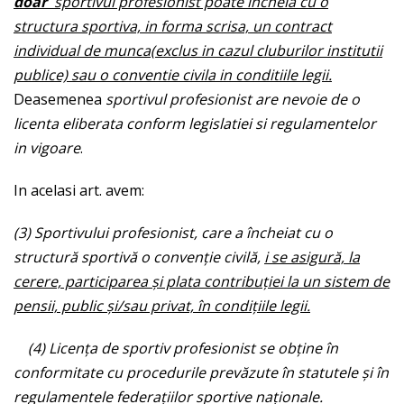
doar
sportivul profesionist poate incheia cu o
structura sportiva, in forma scrisa, un contract
individual de munca(exclus in cazul cluburilor institutii
publice) sau o conventie civila in conditiile legii.
Deasemenea
sportivul profesionist are nevoie de o
licenta eliberata conform legislatiei si regulamentelor
in vigoare
.
In acelasi art. avem:
(3) Sportivului profesionist, care a încheiat cu o
structură sportivă o convenţie civilă,
i se asigură, la
cerere, participarea şi plata contribuţiei la un sistem de
pensii, public şi/sau privat, în condiţiile legii.
(4) Licenţa de sportiv profesionist se obţine în
conformitate cu procedurile prevăzute în statutele şi în
regulamentele federaţiilor sportive naţionale.