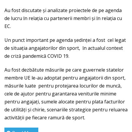
Au fost discutate şi analizate proiectele de pe agenda
de lucru ȋn relația cu partenerii membri şi ȋn relația cu
EC.
Un punct important pe agenda şedinței a fost cel legat
de situația angajatorilor din sport, ȋn actualul context
de criză pandemică COVID 19.
Au fost dezbătute măsurile pe care guvernele statelor
membre UE le-au adoptat pentru angajatorii din sport,
măsurile luate pentru protejarea locurilor de muncă,
cele de ajutor pentru garantarea veniturile minime
pentru angajați, sumele alocate pentru plata facturilor
de utilități şi chirie, scenariile strategice pentru reluarea
activității pe fiecare ramură de sport.