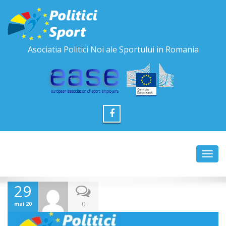
Asociatia Politici Noi ale Sportului in Romania
Toggl
navig
29
0
mai 20