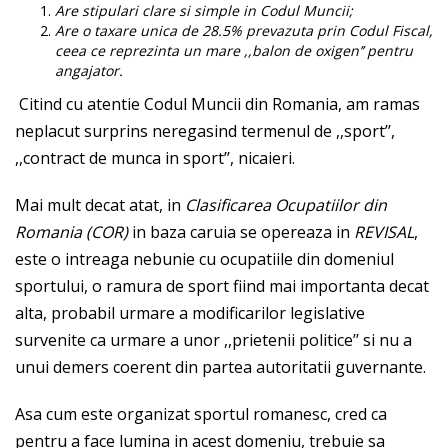
Are stipulari clare si simple in Codul Muncii;
Are o taxare unica de 28.5% prevazuta prin Codul Fiscal,
ceea ce reprezinta un mare ,,balon de oxigen’’ pentru
angajator.
Citind cu atentie Codul Muncii din Romania, am ramas
neplacut surprins neregasind termenul de ,,sport’’,
,,contract de munca in sport’’, nicaieri.
Mai mult decat atat, in
Clasificarea Ocupatiilor din
Romania (COR)
in baza caruia se opereaza in
REVISAL
,
este o intreaga nebunie cu ocupatiile din domeniul
sportului, o ramura de sport fiind mai importanta decat
alta, probabil urmare a modificarilor legislative
survenite ca urmare a unor ,,prietenii politice’’ si nu a
unui demers coerent din partea autoritatii guvernante.
Asa cum este organizat sportul romanesc, cred ca
pentru a face lumina in acest domeniu, trebuie sa