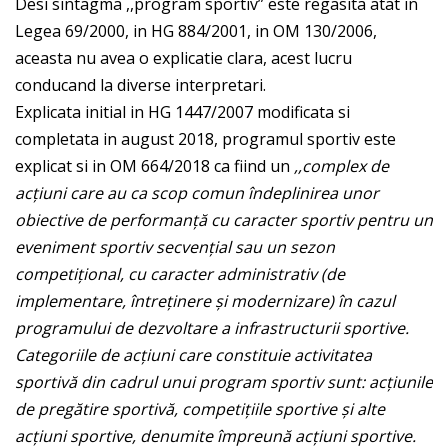
Desi sintagma ,,program sportiv” este regasita atat in
Legea 69/2000, in HG 884/2001, in OM 130/2006,
aceasta nu avea o explicatie clara, acest lucru
conducand la diverse interpretari.
Explicata initial in HG 1447/2007 modificata si
completata in august 2018, programul sportiv este
explicat si in OM 664/2018 ca fiind un
,,complex de
acţiuni care au ca scop comun îndeplinirea unor
obiective de performanţă cu caracter sportiv pentru un
eveniment sportiv secvenţial sau un sezon
competiţional, cu caracter administrativ (de
implementare, întreţinere şi modernizare) în cazul
programului de dezvoltare a infrastructurii sportive.
Categoriile de acţiuni care constituie activitatea
sportivă din cadrul unui program sportiv sunt: acţiunile
de pregătire sportivă, competiţiile sportive şi alte
acţiuni sportive, denumite împreună acţiuni sportive.