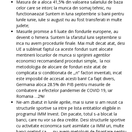
Masura de a aloca 41,5% din valoarea salariului de baza
celor care se intorc la munca din somaj tehnic, nu
functionaeaza! Suntem in luna septembrie si banii pentru
lunile iunie, iulie si august nu au fost transferati in multe
judete;
Masurile promise a fi luate din fondurile europene, au
devenit o himera. Suntem la sfarsitul lunii septembrie si
inca nu avem procedurile finale. Mai mult decat atat, desi
UE a subliniat faptul ca aceste fonduri sunt alocate
mentinerii locurilor de munca si sprijinirii agentilor
economici recomandand proceduri simple, la noi
metodologia de alocare de fonduri este atat de
complicata si conditionata de ,,n” factori inventati, incat
este imposibil de accesat acesti bani! Ca fapt divers,
Germania aloca 28.5% din PIB pentru masurile de
combatere a efectelor pandemiei de COVID 19, iar
Romania …2%!
Ne-am zbatut in lunile aprilie, mai si iunie si am reusit ca
structurile sportive sa intre pe lista entitatilor eligibile in
programul IMM Invest. Din pacate, totul s-a blocat la
banci, care nu vor sa dea credite. Desi structurile sportive
cu activitate economica sunt asimilate ca IMM uri, multe
banci pretind ca …,,nu avem metologii de finantare pentru