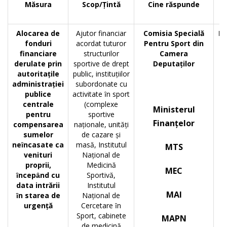
Măsura
Scop/Ţintă
Cine răspunde
Alocarea de
Ajutor financiar
Comisia Specială
Pr
fonduri
acordat tuturor
Pentru Sport din
financiare
structurilor
Camera
Co
derulate prin
sportive de drept
Deputaților
pe
autoritațile
public, instituțiilor
administrației
subordonate cu
publice
activitate ȋn sport
centrale
(complexe
Ministerul
pentru
sportive
Finanțelor
compensarea
naționale, unități
sumelor
de cazare şi
fi
neȋncasate ca
masă, Institutul
MTS
venituri
Național de
proprii,
Medicină
MEC
ȋncepȃnd cu
Sportivă,
F
data intrării
Institutul
MAI
ȋn starea de
Național de
urgență
Cercetare ȋn
e
Sport, cabinete
MAPN
l
de medicină