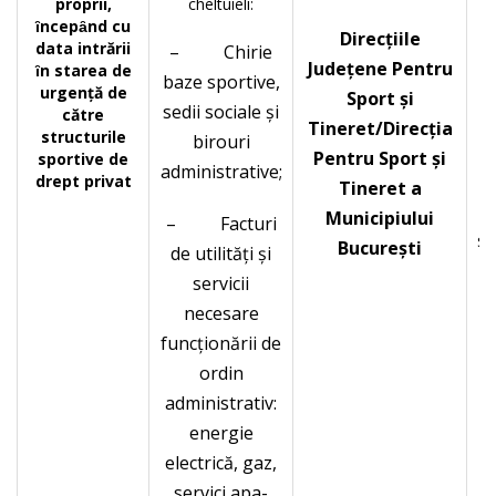
proprii,
cheltuieli:
ȋncepȃnd cu
Direcțiile
data intrării
– Chirie
d
Județene Pentru
ȋn starea de
baze sportive,
urgență de
Sport şi
sedii sociale şi
către
L
Tineret/Direcția
structurile
birouri
Pentru Sport şi
sportive de
administrative;
drept privat
Tineret a
n
Municipiului
– Facturi
şi
Bucureşti
de utilități şi
aj
servicii
necesare
funcționării de
ordin
administrativ:
M
energie
electrică, gaz,
servici apa-