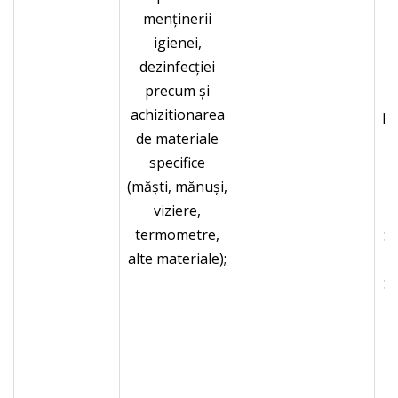
menținerii
f
igienei,
a
dezinfecției
precum şi
s
achizitionarea
pr
de materiale
specifice
(măşti, mănuşi,
,
viziere,
termometre,
Sp
alte materiale);
Sp
Cr
A
O