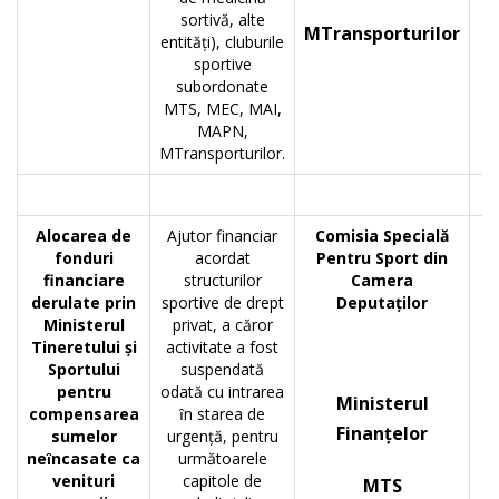
sortivă, alte
că
MTransporturilor
entități), cluburile
sportive
subordonate
MTS, MEC, MAI,
MAPN,
MTransporturilor.
Alocarea de
Ajutor financiar
Comisia Specială
fonduri
acordat
Pentru Sport din
Le
financiare
structurilor
Camera
derulate prin
sportive de drept
Deputaților
S
Ministerul
privat, a căror
Tineretului şi
activitate a fost
Sportului
suspendată
pentru
odată cu intrarea
Ministerul
compensarea
ȋn starea de
Finanțelor
sumelor
urgență, pentru
neȋncasate ca
următoarele
venituri
capitole de
MTS