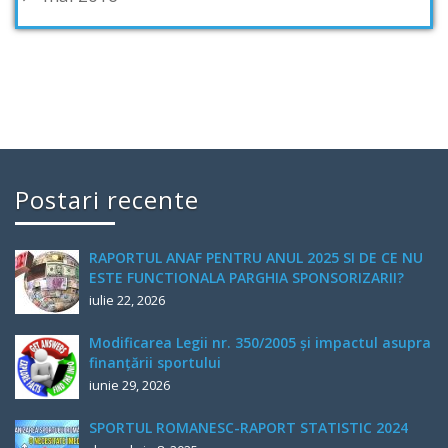
Postari recente
RAPORTUL ANAF PENTRU ANUL 2025 SI DE CE NU
ESTE FUNCTIONALA PARGHIA SPONSORIZARII?
iulie 22, 2026
Modificarea Legii nr. 350/2005 și impactul asupra
finanțării sportului
iunie 29, 2026
SPORTUL ROMANESC-RAPORT STATISTIC 2024