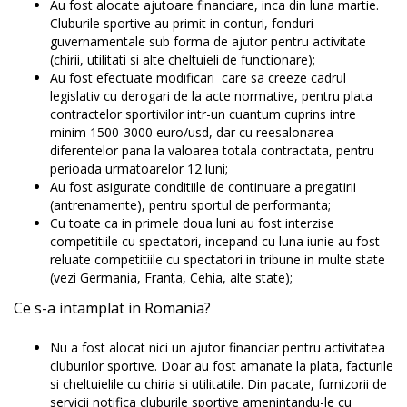
Au fost alocate ajutoare financiare, inca din luna martie.
Cluburile sportive au primit in conturi, fonduri
guvernamentale sub forma de ajutor pentru activitate
(chirii, utilitati si alte cheltuieli de functionare);
Au fost efectuate modificari care sa creeze cadrul
legislativ cu derogari de la acte normative, pentru plata
contractelor sportivilor intr-un cuantum cuprins intre
minim 1500-3000 euro/usd, dar cu reesalonarea
diferentelor pana la valoarea totala contractata, pentru
perioada urmatoarelor 12 luni;
Au fost asigurate conditiile de continuare a pregatirii
(antrenamente), pentru sportul de performanta;
Cu toate ca in primele doua luni au fost interzise
competitiile cu spectatori, incepand cu luna iunie au fost
reluate competitiile cu spectatori in tribune in multe state
(vezi Germania, Franta, Cehia, alte state);
Ce s-a intamplat in Romania?
Nu a fost alocat nici un ajutor financiar pentru activitatea
cluburilor sportive. Doar au fost amanate la plata, facturile
si cheltuielile cu chiria si utilitatile. Din pacate, furnizorii de
servicii notifica cluburile sportive amenintandu-le cu