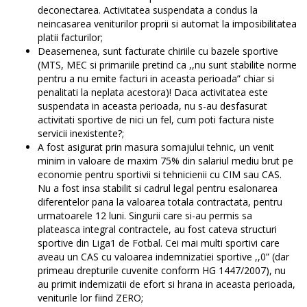
deconectarea. Activitatea suspendata a condus la
neincasarea veniturilor proprii si automat la imposibilitatea
platii facturilor;
Deasemenea, sunt facturate chiriile cu bazele sportive
(MTS, MEC si primariile pretind ca ,,nu sunt stabilite norme
pentru a nu emite facturi in aceasta perioada” chiar si
penalitati la neplata acestora)! Daca activitatea este
suspendata in aceasta perioada, nu s-au desfasurat
activitati sportive de nici un fel, cum poti factura niste
servicii inexistente?;
A fost asigurat prin masura somajului tehnic, un venit
minim in valoare de maxim 75% din salariul mediu brut pe
economie pentru sportivii si tehnicienii cu CIM sau CAS.
Nu a fost insa stabilit si cadrul legal pentru esalonarea
diferentelor pana la valoarea totala contractata, pentru
urmatoarele 12 luni. Singurii care si-au permis sa
plateasca integral contractele, au fost cateva structuri
sportive din Liga1 de Fotbal. Cei mai multi sportivi care
aveau un CAS cu valoarea indemnizatiei sportive ,,0” (dar
primeau drepturile cuvenite conform HG 1447/2007), nu
au primit indemizatii de efort si hrana in aceasta perioada,
veniturile lor fiind ZERO;