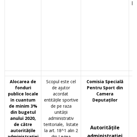
pr
Alocarea de
Scopul este cel
Comisia Specială
P
fonduri
de ajutor
Pentru Sport din
i
publice locale
acordat
Camera
ȋn cuantum
entitățile sportive
Deputaților
S
de minim 3%
de pe raza
din bugetul
unității
anului 2020,
administrativ
de către
teritoriale, listate
Autoritățile
autoritățile
la art. 18^1 alin 2
administrației
administrației
din Legea