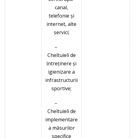
canal,
,
telefonie şi
internet, alte
Sp
servici;
Sp
–
Cheltuieli de
Cr
ȋntreținere şi
igienizare a
infrastructurii
sportive;
M
–
Cheltuieli de
ş
implementare
a
a măsurilor
specifice
f