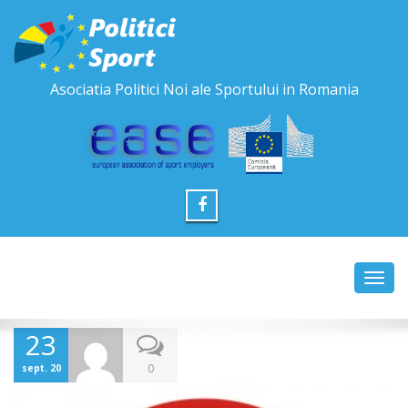
Asociatia Politici Noi ale Sportului in Romania
Toggl
navig
23
0
sept. 20