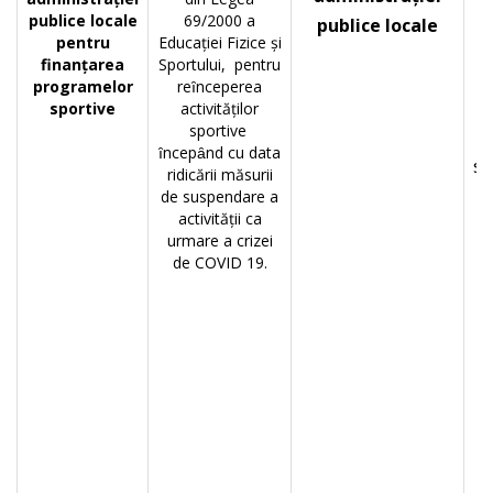
publice locale
69/2000 a
publice locale
pentru
Educației Fizice şi
finanțarea
Sportului, pentru
programelor
reȋnceperea
sportive
activităților
sportive
ȋncepȃnd cu data
sp
ridicării măsurii
de suspendare a
activității ca
i
urmare a crizei
de COVID 19.
d
L