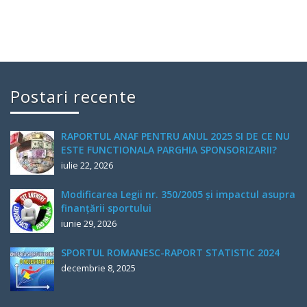
Postari recente
RAPORTUL ANAF PENTRU ANUL 2025 SI DE CE NU
ESTE FUNCTIONALA PARGHIA SPONSORIZARII?
iulie 22, 2026
Modificarea Legii nr. 350/2005 și impactul asupra
finanțării sportului
iunie 29, 2026
SPORTUL ROMANESC-RAPORT STATISTIC 2024
decembrie 8, 2025