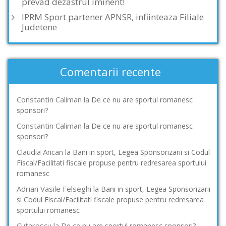
prevad dezastrul iminent!
IPRM Sport partener APNSR, infiinteaza Filiale
Judetene
Comentarii recente
Constantin Caliman
la
De ce nu are sportul romanesc
sponsori?
Constantin Caliman
la
De ce nu are sportul romanesc
sponsori?
Claudia Ancan
la
Bani in sport, Legea Sponsorizarii si Codul
Fiscal/Facilitati fiscale propuse pentru redresarea sportului
romanesc
Adrian Vasile Felseghi
la
Bani in sport, Legea Sponsorizarii
si Codul Fiscal/Facilitati fiscale propuse pentru redresarea
sportului romanesc
Cutarescu
la
De ce nu are sportul romanesc sponsori?