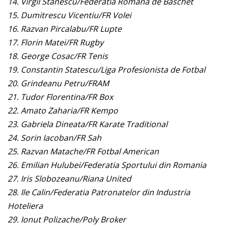
14. Virgil Stanescu/Federatia Romana de Baschet
15. Dumitrescu Vicentiu/FR Volei
16. Razvan Pircalabu/FR Lupte
17. Florin Matei/FR Rugby
18. George Cosac/FR Tenis
19. Constantin Statescu/Liga Profesionista de Fotbal
20. Grindeanu Petru/FRAM
21. Tudor Florentina/FR Box
22. Amato Zaharia/FR Kempo
23. Gabriela Dineata/FR Karate Traditional
24. Sorin Iacoban/FR Sah
25. Razvan Matache/FR Fotbal American
26. Emilian Hulubei/Federatia Sportului din Romania
27. Iris Slobozeanu/Riana United
28. Ile Calin/Federatia Patronatelor din Industria
Hoteliera
29. Ionut Polizache/Poly Broker