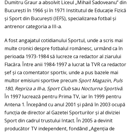
Dumitru Graur a absolvit Liceul „Mihail Sadoveanu” din
București în 1966 și în 1971 Institutul de Educație Fizică
și Sport din București (IEFS), specializarea fotbal și
antrenor categoria a III-a.
A fost angajatul cotidianului Sportul, unde a scris mai
multe cronici despre fotbalul românesc, urmând ca în
perioada 1973-1984 să lucreze ca redactor al ziarului
Flacăra. Între anii 1984-1997 a lucrat la TVR ca redactor
șef și ca comentator sportiv, unde a pus bazele mai
multor emisiuni sportive precum
Sport Magazin
,
Puls
180
,
Repriza a III-a
,
Sport Club
sau
Nocturna Sportivă
.
În 1997 lucrează pentru Prima TV, iar în 1999 pentru
Antena 1. Începând cu anul 2001 și până în 2003 ocupă
funcția de director al Gazetei Sporturilor și al diviziei
Sport din cadrul trustului Intact. În 2005 a devinit
producător TV independent, fondând „Agenția de