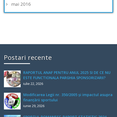
mai 2016
Postari recente
RAPORTUL ANAF PENTRU ANUL 2025 SI DE CE NU
ESTE FUNCTIONALA PARGHIA SPONSORIZARII?
iulie 22, 2026
Modificarea Legii nr. 350/2005 și impactul asupra
finanțării sportului
iunie 29, 2026
SPORTUL ROMANESC-RAPORT STATISTIC 2024