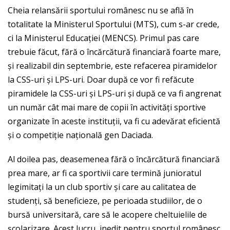
Cheia relansării sportului românesc nu se află în
totalitate la Ministerul Sportului (MTS), cum s-ar crede,
ci la Ministerul Educației (MENCS). Primul pas care
trebuie făcut, fără o încărcătură financiară foarte mare,
și realizabil din septembrie, este refacerea piramidelor
la CSS-uri și LPS-uri. Doar după ce vor fi refăcute
piramidele la CSS-uri și LPS-uri și după ce va fi angrenat
un număr cât mai mare de copii în activități sportive
organizate în aceste instituții, va fi cu adevărat eficientă
și o competiție națională gen Daciada.
Al doilea pas, deasemenea fără o încărcătură financiară
prea mare, ar fi ca sportivii care termină junioratul
legimitați la un club sportiv și care au calitatea de
studenți, să beneficieze, pe perioada studiilor, de o
bursă universitară, care să le acopere cheltuielile de
școlarizare. Acest lucru, inedit pentru sportul românesc