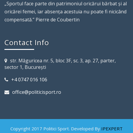
„Sportul face parte din patrimoniul oricărui bărbat şi al
oricărei femei, iar absenţa acestuia nu poate fi nicicând
compensată.” Pierre de Coubertin
Contact Info
str. Măguricea nr. 5, bloc 3F, sc. 3, ap. 27, parter,
sector 1, Bucureşti
+4 0747 016 106
office@politicisport.ro
Copyright 2017 Politici Sport. Developed By
IPEXPERT