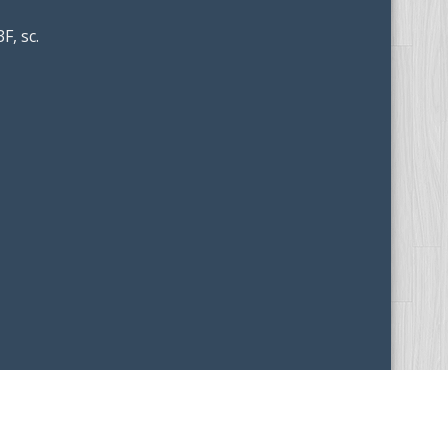
F, sc.