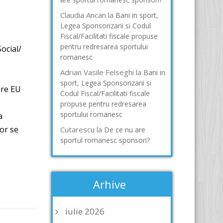
Claudia Ancan
la
Bani in sport,
Legea Sponsorizarii si Codul
Fiscal/Facilitati fiscale propuse
pentru redresarea sportului
ocial/
romanesc
Adrian Vasile Felseghi
la
Bani in
sport, Legea Sponsorizarii si
bre EU
Codul Fiscal/Facilitati fiscale
propuse pentru redresarea
sportului romanesc
a
tor se
Cutarescu
la
De ce nu are
sportul romanesc sponsori?
Arhive
iulie 2026