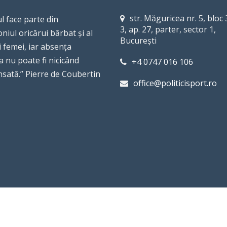
str. Măguricea nr. 5, bloc 3
l face parte din
3, ap. 27, parter, sector 1,
niul oricărui bărbat şi al
Bucureşti
i femei, iar absenţa
a nu poate fi nicicând
+4 0747 016 106
sată.” Pierre de Coubertin
office@politicisport.ro
PERT