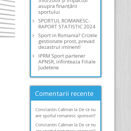
350/2005 și impactul
asupra finanțării
sportului
SPORTUL ROMANESC-
RAPORT STATISTIC 2024
Sport in Romania? Crizele
gestionate prost, prevad
dezastrul iminent!
IPRM Sport partener
APNSR, infiinteaza Filiale
Judetene
Comentarii recente
Constantin Caliman
la
De ce nu
are sportul romanesc sponsori?
Constantin Caliman
la
De ce nu
are sportul romanesc sponsori?