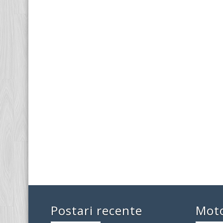
Postari recente
Mot