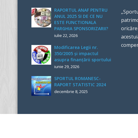
RAPORTUL ANAF PENTRU
„Sportu
ANUL 2025 SI DE CE NU
patrimo
ESTE FUNCTIONALA
oricăre
PARGHIA SPONSORIZARII?
iulie 22, 2026
acestui
compen
Modificarea Legii nr.
350/2005 și impactul
asupra finanțării sportului
iunie 29, 2026
SPORTUL ROMANESC-
RAPORT STATISTIC 2024
decembrie 8, 2025
Copyright 2017 Politici Sport. Developed By
IPEX