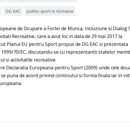
DG EAC
politici sport in Romania
ropeane de Ocupare a Fortei de Munca, Incluziune si Dialog S
tati Recreative, care a avut loc in data de 29 mai 2017 la
atut Planul EU pentru Sport propus de DG EAC si prezentata
n 1999/70/EC, discutandu-se cu reprezentantii statelor mem
l si activitatile recreative.
re Declaratia Europeana pentru Sport (2009) unde cele dou
 se puna de acord privind continutul si forma finala iar in vii
Europeana.