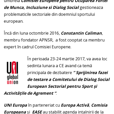
umbrela
Comisiei Europene pentru Ocuparea Fortei
de Munca, Incluziune si Dialog Social
gestioneaza
problematicile sectoriale din doemniul sportului
european.
Încă din luna octombrie 2016,
Constantin Caliman
,
membru fondator APNSR, a fost cooptat ca membru
expert în cadrul Comisiei Europene.
În perioada 23-24 martie 2017, va avea loc
sedinta lunara a CE avand ca temă
principala de dezbatere
” Sprijinirea fazei
de testare a Comitetului de Dialog Social
European Sectorial pentru Sport și
Activităţile de Agrement ”
.
UNI Europa
în parteneriat cu
Europa Activă
,
Comisia
Europeana
și
EASE
au stabilit agenda intalnirii de la