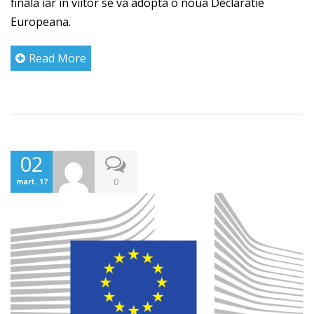
finala iar in viitor se va adopta o noua Declaratie
Europeana.
Read More
02
0
mart. 17