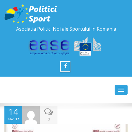
Asociatia Politici Noi ale Sportului in Romania
Toggl
navig
14
0
nov. 17