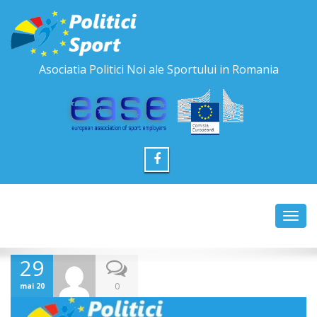
Asociatia Politici Noi ale Sportului in Romania
Toggl
navig
29
0
mai 20