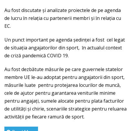
Au fost discutate şi analizate proiectele de pe agenda
de lucru ȋn relația cu partenerii membri şi ȋn relația cu
EC.
Un punct important pe agenda şedinței a fost cel legat
de situația angajatorilor din sport, ȋn actualul context
de criză pandemică COVID 19.
Au fost dezbătute măsurile pe care guvernele statelor
membre UE le-au adoptat pentru angajatorii din sport,
măsurile luate pentru protejarea locurilor de muncă,
cele de ajutor pentru garantarea veniturile minime
pentru angajați, sumele alocate pentru plata facturilor
de utilități şi chirie, scenariile strategice pentru reluarea
activității pe fiecare ramură de sport.