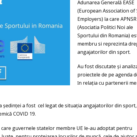
Adunarea Generală EASE
(European Association of
Employers) la care APNSR
(Asociatia Politici Noi ale
Sportului din Romania) es
membru si reprezinta dre
angajatorilor din sport.
Au fost discutate şi analiz
proiectele de pe agenda d
ȋn relația cu partenerii me
edinței a fost cel legat de situația angajatorilor din sport,
demică COVID 19.
e care guvernele statelor membre UE le-au adoptat pentru
e luate pentru protejarea locurilor de muncă, cele de ajutor