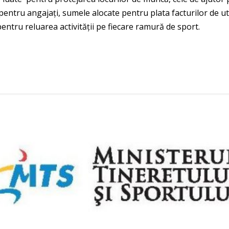
entru angajați, sumele alocate pentru plata facturilor de uti
 pentru reluarea activității pe fiecare ramură de sport.