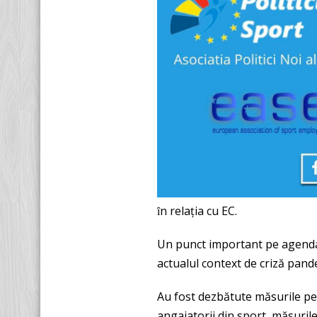
ȋn relația cu EC.
Un punct important pe agenda ş
actualul context de criză pan
Au fost dezbătute măsurile p
angajatorii din sport, măsuril