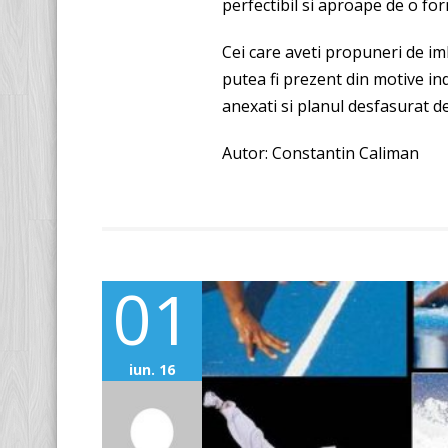
perfectibil si aproape de o for
Cei care aveti propuneri de imb
putea fi prezent din motive i
anexati si planul desfasurat de
Autor: Constantin Caliman
01
iun. 16