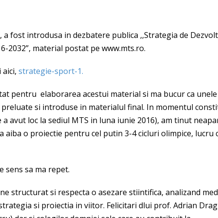
 a fost introdusa in dezbatere publica ,,Strategia de Dezvol
6-2032”, material postat pe www.mts.ro.
 aici,
strategie-sport-1.
at pentru elaborarea acestui material si ma bucur ca unele i
 preluate si introduse in materialul final. In momentul constit
 a avut loc la sediul MTS in luna iunie 2016), am tinut neapa
sa aiba o proiectie pentru cel putin 3-4 cicluri olimpice, lucru 
re sens sa ma repet.
ine structurat si respecta o asezare stiintifica, analizand medi
trategia si proiectia in viitor. Felicitari dlui prof. Adrian Dra