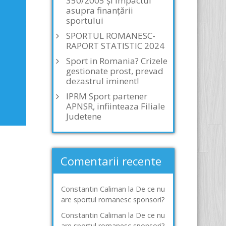
350/2005 și impactul
asupra finanțării
sportului
SPORTUL ROMANESC-
RAPORT STATISTIC 2024
Sport in Romania? Crizele
gestionate prost, prevad
dezastrul iminent!
IPRM Sport partener
APNSR, infiinteaza Filiale
Judetene
Comentarii recente
Constantin Caliman
la
De ce nu
are sportul romanesc sponsori?
Constantin Caliman
la
De ce nu
are sportul romanesc sponsori?