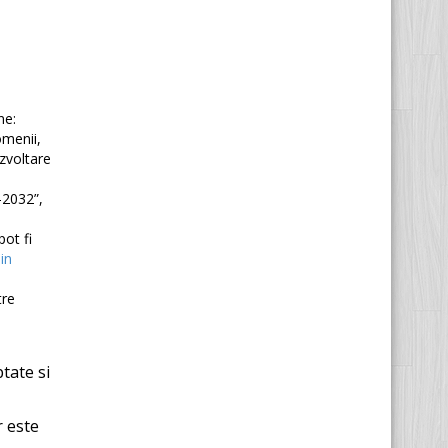
ne:
omenii,
ezvoltare
-2032”,
pot fi
in
tre
ptate si
r este