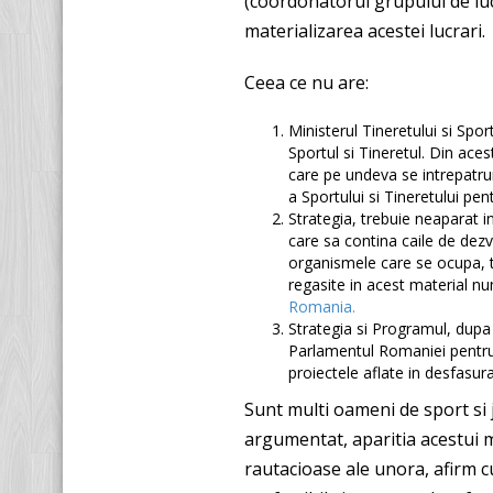
(coordonatorul grupului de lucr
materializarea acestei lucrari.
Ceea ce nu are:
Ministerul Tineretului si Spo
Sportul si Tineretul. Din ac
care pe undeva se intrepatrun
a Sportului si Tineretului pe
Strategia, trebuie neaparat 
care sa contina caile de dezv
organismele care se ocupa, te
regasite in acest material n
Romania.
Strategia si Programul, dupa
Parlamentul Romaniei pentru 
proiectele aflate in desfasura
Sunt multi oameni de sport si j
argumentat, aparitia acestui m
rautacioase ale unora, afirm c