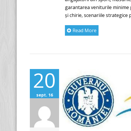
garantarea veniturile minime p
şi chirie, scenariile strategice
Read More
20
sept. 16