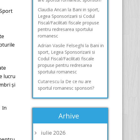
Claudia Ancan
la
Bani in sport,
 Sport
Legea Sponsorizarii si Codul
Fiscal/Facilitati fiscale propuse
pentru redresarea sportului
te
romanesc
pturile
Adrian Vasile Felseghi
la
Bani in
sport, Legea Sponsorizarii si
Codul Fiscal/Facilitati fiscale
propuse pentru redresarea
ate
sportului romanesc
e lucru
Cutarescu
la
De ce nu are
mbri şi
sportul romanesc sponsori?
 ȋn
Arhive
iulie 2026
 pentru