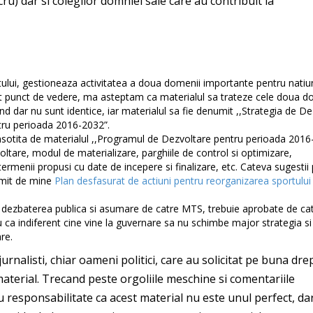
u) dar si colegilor domniei sale care au contribuit la
rtului, gestioneaza activitatea a doua domenii importante pentru natiu
est punct de vedere, ma asteptam ca materialul sa trateze cele doua d
d dar nu sunt identice, iar materialul sa fie denumit ,,Strategia de D
ntru perioada 2016-2032”.
insotita de materialul ,,Programul de Dezvoltare pentru perioada 2016
oltare, modul de materializare, parghiile de control si optimizare,
rmenii propusi cu date de incepere si finalizare, etc. Cateva sugestii 
umit de mine
Plan desfasurat de actiuni pentru reorganizarea sportului 
 dezbaterea publica si asumare de catre MTS, trebuie aprobate de ca
ca indiferent cine vine la guvernare sa nu schimbe major strategia si
re.
urnalisti, chiar oameni politici, care au solicitat pe buna dre
aterial. Trecand peste orgoliile meschine si comentariile
u responsabilitate ca acest material nu este unul perfect, da