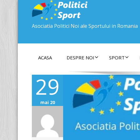
Asociatia Politici Noi ale Sportului in Romania
ACASA
DESPRE NOI
SPORT
29
mai 20