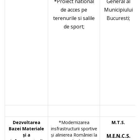
*Proiect national
General al
de acces pe
Municipiului
terenurile si salile
Bucuresti;
de sport;
Dezvoltarea
*Modernizarea
M.T.S.
Bazei Materiale
insfrastructurii sportive
şi a
şi alinierea României la
M.E.N.C.S.