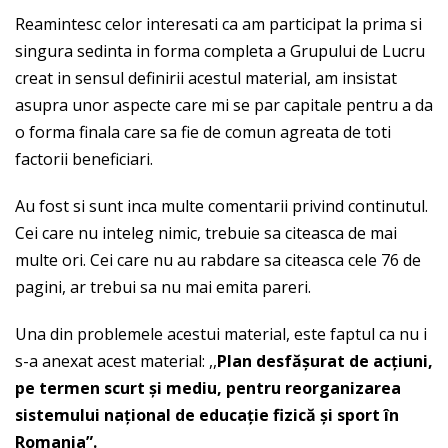
Reamintesc celor interesati ca am participat la prima si
singura sedinta in forma completa a Grupului de Lucru
creat in sensul definirii acestul material, am insistat
asupra unor aspecte care mi se par capitale pentru a da
o forma finala care sa fie de comun agreata de toti
factorii beneficiari.
Au fost si sunt inca multe comentarii privind continutul.
Cei care nu inteleg nimic, trebuie sa citeasca de mai
multe ori. Cei care nu au rabdare sa citeasca cele 76 de
pagini, ar trebui sa nu mai emita pareri.
Una din problemele acestui material, este faptul ca nu i
s-a anexat acest material: ,,
Plan desf
ășurat de ac
ţiuni,
pe termen scurt și mediu, pentru reorganizarea
sistemului naţional de educaţie fizic
ă și sport în
Romania”.