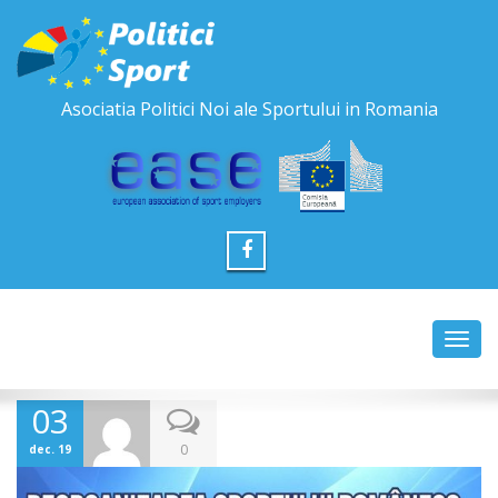
Asociatia Politici Noi ale Sportului in Romania
Toggl
navig
03
0
dec. 19