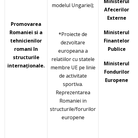
Ministerul
modelul Ungariei);
Afecerilor
Externe
Promovarea
Romaniei si a
Ministerul
*Proiecte de
tehnicienilor
Finantelor
dezvoltare
romani în
Publice
europeana a
structurile
relatiilor cu statele
Ministerul
internaţionale.
membre UE pe linie
Fondurilor
de activitate
Europene
sportiva.
Reprezentarea
Romaniei in
structurile/forurilor
europene