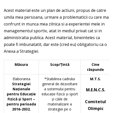
Acest material este un plan de actiuni, propus de catre
umila mea persoana, urmare a problematicii cu care ma
confrunt in munca mea zilnica si a experientei mele in
managementul sportiv, atat in mediul privat cat si in
administratia publica. Acest material, bineinteles ca
poate fi imbunatatit, dar este (cred eu) obligatoriu ca o
Anexa a Strategiei.
Măsura
Scop/Ţintă
Cine
răspunde
Elaborarea
*Stabilirea cadrului
M.T.S.
Strategiei
general de dezvoltare
Naţionale
a sistemului pentru
M.E.N.C.S.
pentru Educaţie
educaţie fizică şi sport
Fizică şi Sport –
şi căile de
Comitetul
pentru perioada
materializare a
Olimpic
2016-2032
,
strategiei pe o