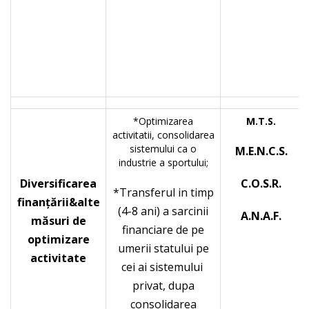
*Optimizarea
M.T.S.
activitatii, consolidarea
sistemului ca o
M.E.N.C.S.
industrie a sportului;
Diversificarea
C.O.S.R.
*Transferul in timp
finanţării&alte
(4-8 ani) a sarcinii
A.N.A.F.
măsuri de
financiare de pe
optimizare
umerii statului pe
activitate
cei ai sistemului
privat, dupa
consolidarea