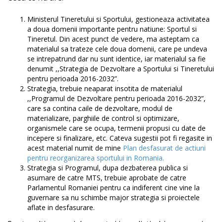
Ministerul Tineretului si Sportului, gestioneaza activitatea
a doua domenii importante pentru natiune: Sportul si
Tineretul. Din acest punct de vedere, ma asteptam ca
materialul sa trateze cele doua domenii, care pe undeva
se intrepatrund dar nu sunt identice, iar materialul sa fie
denumit ,,Strategia de Dezvoltare a Sportului si Tineretului
pentru perioada 2016-2032”.
Strategia, trebuie neaparat insotita de materialul
,,Programul de Dezvoltare pentru perioada 2016-2032”,
care sa contina caile de dezvoltare, modul de
materializare, parghiile de control si optimizare,
organismele care se ocupa, termenii propusi cu date de
incepere si finalizare, etc. Cateva sugestii pot fi regasite in
acest material numit de mine
Plan desfasurat de actiuni
pentru reorganizarea sportului in Romania.
Strategia si Programul, dupa dezbaterea publica si
asumare de catre MTS, trebuie aprobate de catre
Parlamentul Romaniei pentru ca indiferent cine vine la
guvernare sa nu schimbe major strategia si proiectele
aflate in desfasurare.