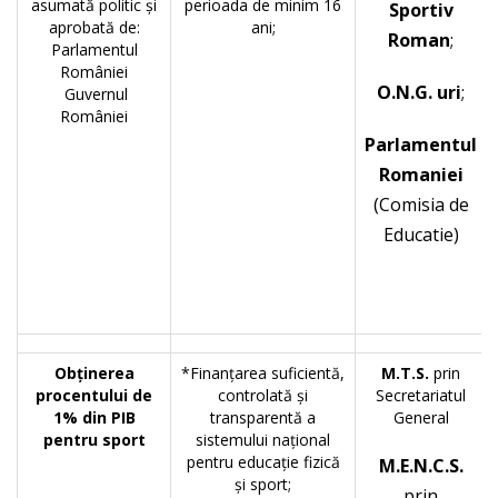
asumată politic şi
perioada de minim 16
Sportiv
aprobată de:
ani;
Roman
;
Parlamentul
României
O.N.G. uri
;
Guvernul
României
Parlamentul
Romaniei
(Comisia de
Educatie)
Obţinerea
*Finanţarea suficientă,
M.T.S.
prin
procentului de
controlată şi
Secretariatul
1% din PIB
transparentă a
General
pentru sport
sistemului naţional
pentru educaţie fizică
M.E.N.C.S.
şi sport;
prin