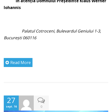
În atenţia Domnului Preşedinte
Klaus Werner
Iohannis
Palatul Cotroceni, Bulevardul Geniului 1-3,
București 060116
Read More
27
0
sept. 16